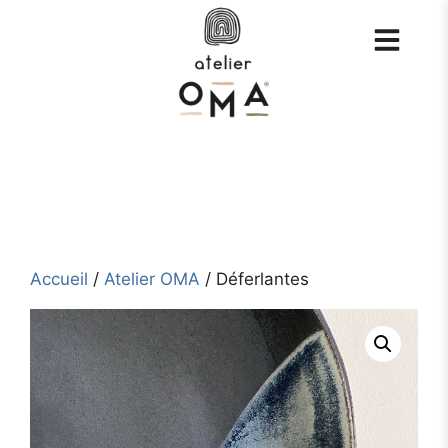
Aller
au
contenu
Accueil
/
Atelier OMA
/ Déferlantes