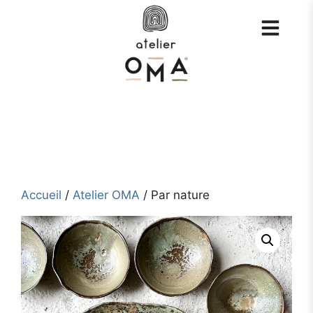
Aller
au
contenu
Accueil
/
Atelier OMA
/ Par nature