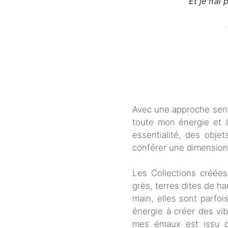
“
Et je n’ai
Avec une approche sensi
toute mon énergie et 
essentialité, des obje
conférer une dimension j
Les Collections créées
grès, terres dites de h
main, elles sont parfo
énergie à créer des vi
mes émaux est issu d