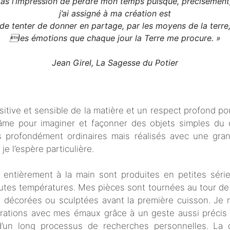
 pas l’impression de perdre mon temps puisque, précisément,
j’ai assigné à ma création est
de tenter de donner en partage, par les moyens de la terre
les émotions que chaque jour la Terre me procure.
»
Jean Girel, La Sagesse du Potier
tive et sensible de la matière et un respect profond po
âme pour imaginer et façonner des objets simples du q
ts profondément ordinaires mais réalisés avec une gran
e l’espère particulière.
 entièrement à la main sont produites en petites séri
autes températures. Mes pièces sont tournées au tour de
is décorées ou sculptées avant la première cuisson. Je
brations avec mes émaux grâce à un geste aussi précis q
’un long processus de recherches personnelles. La d